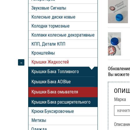
Звуковые Сигналы
Колесные диски новые
Колодки тормозные
Колпаки колесные декоративные
КПП, Детали КПП
Кронштейны
Крышки Жидкостей
Обновление
Крышки Бака Топливного
Вы можете 
Крышки Бака ADBlue
ОПИШ
Крышки Бака омывателя
Марка
Крышки Бака расширительного
Крюки Буксировочные
Метизы
Описани
Одежда