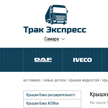
Самара
на главную
/
новые детали
/
крышки жидкостей
/
кры
Крышки
Крышки Бака расширительного
Мы нашли 5
Крышки Бака ADBlue