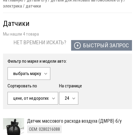
на главную
/
детали б/у
/
детали для легковых автомобилей б/у
/
электрика
/
датчики
Датчики
Мы нашли 4 товара
НЕТ ВРЕМЕНИ ИСКАТЬ?
БЫСТРЫЙ ЗАПРОС
Фильтр по марке и модели авто:
выбрать марку
Сортировать по
На странице
цене, от недорогих
24
датчик массового расхода воздуха (ДМРВ) б/у
ОЕМ: 0280216088