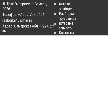
© Трак Экспресс, г. Самара,
Авто на
2026
разборе
Разборка
Телефон: +7 909-723-0404
грузовиков
razborka45@mail.ru
Грузовые
Адрес: Самарская обл., Р224, 27
запчасти
км
Контакты
Статьи
ЗАПЧАСТИ ДЛЯ
РАЗБОРКА ГРУЗОВИКОВ
ГРУЗОВИКОВ
Разборка
Запчасти
MAN
Man
Разборка
Запчасти Daf
Daf
Запчасти
Разборка
Iveco
Iveco
Запчасти
Разборка
Scania
Renault
Запчасти
Разборка
Volvo FH
Scania
Запчасти
Разборка
Mercedes-
Volvo FH